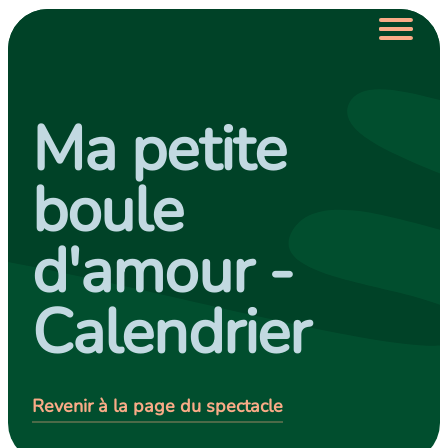
Sauter au menu principal
Sauter au contenu principal
Sauter au pied de page
Ma petite
Spectacles
boule
Calendrier
d'amour -
Engagement et ressources
À propos
Calendrier
Nous soutenir
Revenir à la page du spectacle
Nous joindre