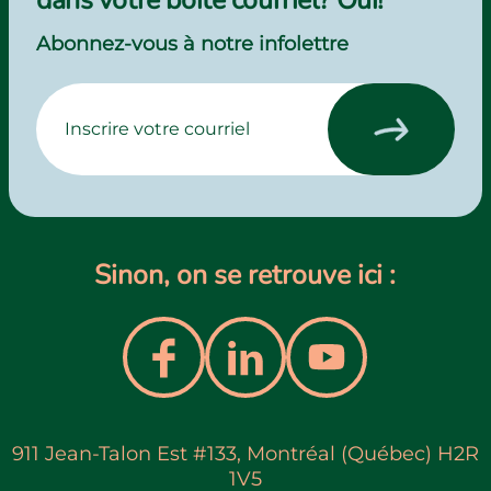
dans votre boîte courriel? Oui!
Abonnez-vous à notre infolettre
Sinon, on se retrouve ici :
911 Jean-Talon Est #133, Montréal (Québec) H2R
1V5