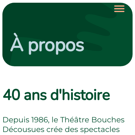
Sauter au menu principal
Sauter au contenu principal
Sauter au pied de page
À propos
Spectacles
Calendrier
Engagement et ressources
40 ans d'histoire
À propos
Nous soutenir
Depuis 1986, le Théâtre Bouches
Décousues crée des spectacles
Nous joindre