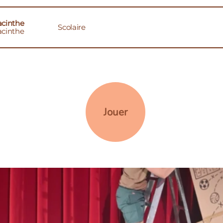
acinthe
Scolaire
acinthe
Jouer