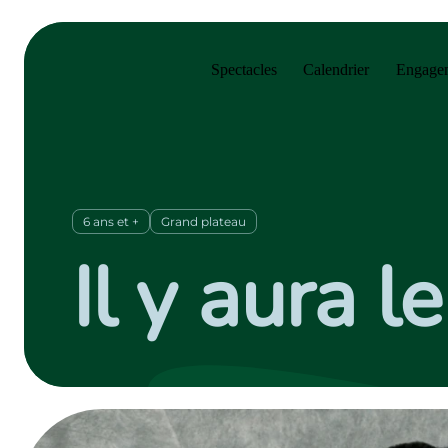
Sauter au menu principal
Sauter au contenu principal
Sauter au pied de page
Spectacles
Calendrier
Engagem
6 ans et +
Grand plateau
Il y aura 