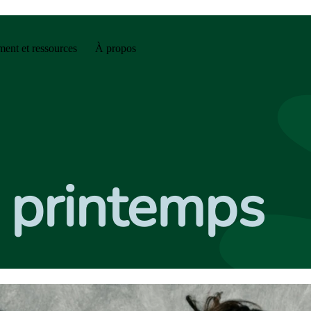
ent et ressources
À propos
le printemps