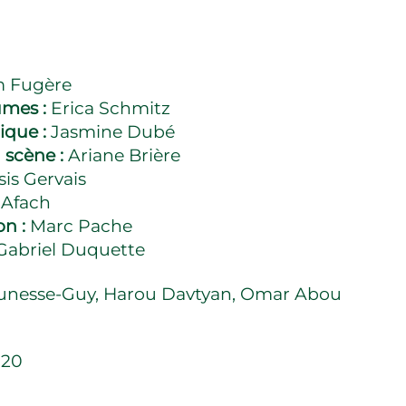
m Fugère
umes :
Erica Schmitz
ique :
Jasmine Dubé
n scène :
Ariane Brière
sis Gervais
Afach
on :
Marc Pache
Gabriel Duquette
eunesse-Guy, Harou Davtyan, Omar Abou
020