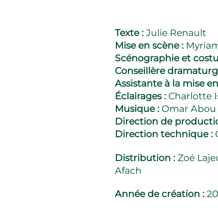
Texte :
Julie Renault
Mise en scène :
Myria
Scénographie et cost
Conseillère dramaturg
Assistante à la mise e
Éclairages :
Charlotte I
Musique :
Omar Abou 
Direction de producti
Direction technique :
Distribution :
Zoé Laj
Afach
Année de création :
2