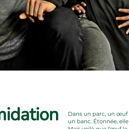
midation
Dans un parc, un œuf 
un banc. Étonnée, elle
Mais voilà que l’œuf la 