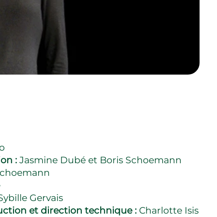
co
ion :
Jasmine Dubé et Boris Schoemann
 Schoemann
e
ybille Gervais
ction et direction technique :
Charlotte Isis