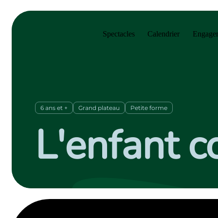
Sauter au menu principal
Sauter au contenu principal
Sauter au pied de page
Spectacles
Calendrier
Engagem
6 ans et +
Grand plateau
Petite forme
L'enfant 