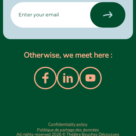
Otherwise, we meet here :
Confidentiality policy
Politique de partage des données
All rights reserved 2026 © Théâtre Bouches Décousues