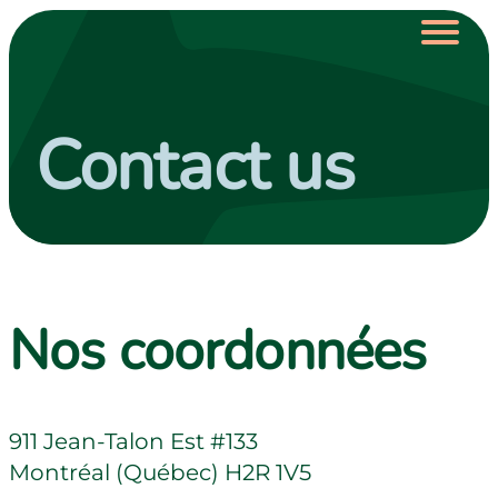
Skip to main menu
Skip to main content
Skip to footer
Contact us
Shows
Calendar
Involvement in the
Nos coordonnées
community
About us
911 Jean-Talon Est #133
Montréal (Québec) H2R 1V5
Donate