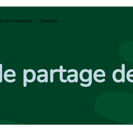
in the community
About us
de partage d