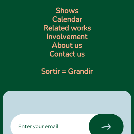
Shows
Calendar
Related works
Involvement
About us
Contact us
Sortir = Grandir