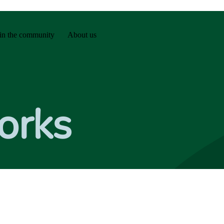
in the community
About us
orks