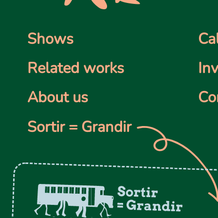
Shows
Ca
Related works
In
About us
Co
Sortir = Grandir