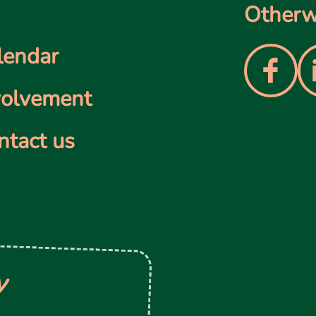
Otherwi
lendar
volvement
ntact us