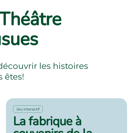
 Théâtre
usues
écouvrir les histoires
 êtes!
Jeu interactif
La fabrique à